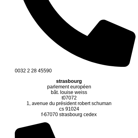
0032 2 28 45590
strasbourg
parlement européen
bât. louise weiss
t07072
1, avenue du président robert schuman
cs 91024
f-67070 strasbourg cedex