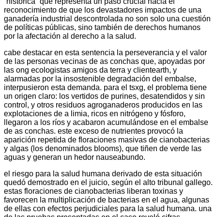
“histórica” que representa un paso crucial hacia el
reconocimiento de que los devastadores impactos de una
ganadería industrial descontrolada no son solo una cuestión
de políticas públicas, sino también de derechos humanos
por la afectación al derecho a la salud.
cabe destacar en esta sentencia la perseverancia y el valor
de las personas vecinas de as conchas que, apoyadas por
las ong ecologistas amigos da terra y clientearth, y
alarmadas por la insostenible degradación del embalse,
interpusieron esta demanda. para el tsxg, el problema tiene
un origen claro: los vertidos de purines, desatendidos y sin
control, y otros residuos agroganaderos producidos en las
explotaciones de a limia, ricos en nitrógeno y fósforo,
llegaron a los ríos y acabaron acumulándose en el embalse
de as conchas. este exceso de nutrientes provocó la
aparición repetida de floraciones masivas de cianobacterias
y algas (los denominados blooms), que tiñen de verde las
aguas y generan un hedor nauseabundo.
el riesgo para la salud humana derivado de esta situación
quedó demostrado en el juicio, según el alto tribunal gallego.
estas floraciones de cianobacterias liberan toxinas y
favorecen la multiplicación de bacterias en el agua, algunas
de ellas con efectos perjudiciales para la salud humana. una