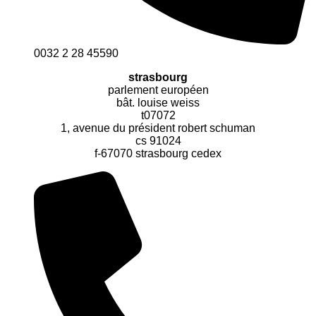
0032 2 28 45590
strasbourg
parlement européen
bât. louise weiss
t07072
1, avenue du président robert schuman
cs 91024
f-67070 strasbourg cedex