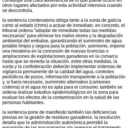
constituye una clara advertencia de lo que puede ocurrir en
otros lugares afectados por esta actividad intensiva cuando
se descontrola.
la sentencia condenatoria obliga tanto a la xunta de galicia
como al estado (chms) a actuar de inmediato. en concreto, el
tribunal ordena “adoptar de inmediato todas las medidas
necesarias” para eliminar los malos olores y la degradación
ambiental del embalse, garantizando el suministro de agua
potable limpia y segura para la población. asimismo, impone
una moratoria en la concesión de nuevas licencias o
ampliaciones de explotaciones ganaderas en la comarca
hasta que se revierta la situación. entre otras medidas, la
xunta y la confederación deberán implementar sistemas de
vigilancia permanente de la calidad del agua, controles
periódicos de pozos, información transparente a la población
y, si fuera necesario, suministro alternativo (camiones
cisterna) si el agua no es apta para el consumo. también se
ordena realizar estudios epidemiológicos en la zona para
evaluar los efectos de la contaminación en la salud de las
personas habitantes.
la sentencia pone de manifiesto también las deficiencias
previas en la gestión de residuos ganaderos. la resolución
detalla que la administración autonómica permitió la
expansión de las macrogranjas sin asegurar el tratamiento