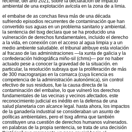
reciente, del año 2021, sobre la declaración de impacto
ambiental de una explotación avícola en la zona de a limia.
el embalse de as conchas lleva más de una década
sufriendo episodios recurrentes de contaminación que han
convertido sus aguas en un problema sanitario y ambiental.
la sentencia del tsxg declara que se ha producido una
vulneración de derechos fundamentales, incluido el derecho
a la vida, en conexión con el acceso al agua limpia y a un
medio ambiente saludable. el tribunal atribuye esta violación
al fracaso de las administraciones —la xunta de galicia y la
confederación hidrográfica miño-sil (chms)— por no haber
actuado pese a conocer la gravedad de la situación. en
particular, la resolución subraya que la proliferación de más
de 300 macrogranjas en la comarca (cuya licencia es
competencia de la administración autonómica), sin control
efectivo de sus residuos, fue la causa directa de la
contaminación del embalse, lo que vulneró los derechos
fundamentales de las vecinas y vecinos afectados. este
reconocimiento judicial es inédito en la defensa de una
salud planetaria con alcance legal. hasta ahora, los impactos
de la ganadería industrial se consideraban un asunto de
políticas ambientales, pero el tsxg afirma que también
constituyen una cuestión de derechos humanos vulnerados.
en palabras de la propia sentencia, se trata de una decisión