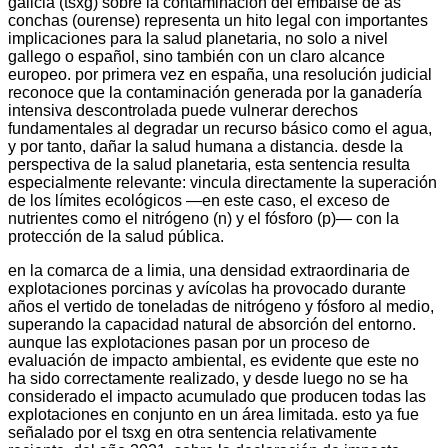
galicia (tsxg) sobre la contaminación del embalse de as
conchas (ourense) representa un hito legal con importantes
implicaciones para la salud planetaria, no solo a nivel
gallego o español, sino también con un claro alcance
europeo. por primera vez en españa, una resolución judicial
reconoce que la contaminación generada por la ganadería
intensiva descontrolada puede vulnerar derechos
fundamentales al degradar un recurso básico como el agua,
y por tanto, dañar la salud humana a distancia. desde la
perspectiva de la salud planetaria, esta sentencia resulta
especialmente relevante: vincula directamente la superación
de los límites ecológicos —en este caso, el exceso de
nutrientes como el nitrógeno (n) y el fósforo (p)— con la
protección de la salud pública.
en la comarca de a limia, una densidad extraordinaria de
explotaciones porcinas y avícolas ha provocado durante
años el vertido de toneladas de nitrógeno y fósforo al medio,
superando la capacidad natural de absorción del entorno.
aunque las explotaciones pasan por un proceso de
evaluación de impacto ambiental, es evidente que este no
ha sido correctamente realizado, y desde luego no se ha
considerado el impacto acumulado que producen todas las
explotaciones en conjunto en un área limitada. esto ya fue
señalado por el tsxg en otra sentencia relativamente