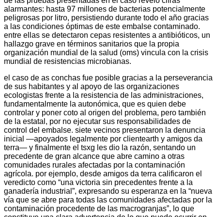
de las pruebas presentadas en el caso reveló cifras
alarmantes: hasta 97 millones de bacterias potencialmente
peligrosas por litro, persistiendo durante todo el año gracias
a las condiciones óptimas de este embalse contaminado.
entre ellas se detectaron cepas resistentes a antibióticos, un
hallazgo grave en términos sanitarios que la propia
organización mundial de la salud (oms) vincula con la crisis
mundial de resistencias microbianas.
el caso de as conchas fue posible gracias a la perseverancia
de sus habitantes y al apoyo de las organizaciones
ecologistas frente a la resistencia de las administraciones,
fundamentalmente la autonómica, que es quien debe
controlar y poner coto al origen del problema, pero también
de la estatal, por no ejecutar sus responsabilidades de
control del embalse. siete vecinos presentaron la denuncia
inicial —apoyados legalmente por clientearth y amigos da
terra— y finalmente el tsxg les dio la razón, sentando un
precedente de gran alcance que abre camino a otras
comunidades rurales afectadas por la contaminación
agrícola. por ejemplo, desde amigos da terra calificaron el
veredicto como “una victoria sin precedentes frente a la
ganadería industrial”, expresando su esperanza en la “nueva
vía que se abre para todas las comunidades afectadas por la
contaminación procedente de las macrogranjas”, lo que