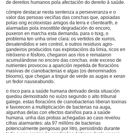
de dereitos humanos pola afectación do dereito á saúde.
cómpre destacar nesta sentenza a perseveranza e o
valor das persoas veciñas das conchas que, apoiadas
polas ong ecoloxistas amigos da terra e clientearth, e
alarmadas pola insostible degradación do encoro,
puxeron en marcha esta demanda. para o tsxg, o
problema ten unha orixe clara: os vertidos de xurros,
desatendidos e sen control, e outros residuos agro-
gandeiros producidos nas explotacións da limia, ricos en
nitróxeno e fósforo, chegaron aos ríos e remataron
acumulándose no encoro das conchas. este exceso de
nutrientes provocou a aparición repetida de floracións
masivas de cianobacterias e algas (os denominados
blooms), que chegan a tinguir de verde as augas e xeran
un fedor nauseabundo.
o risco para a saúde humana derivado desta situación
quedou demostrado no xuízo segundo o alto tribunal
galego. estas floracións de cianobacterias liberan toxinas
e favorecen a multiplicación de bacterias na auga,
algunhas delas con efectos daniños para a saúde
humana. unha das probas achegadas ao caso revelou
cifras alarmantes: ata 97 millóns de bacterias
potencialmente perigosas por litro, persistindo durante