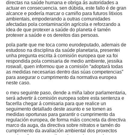
directas na saúde humana e obriga ás autoridades a
actuar en consecuencia. sen dúbida, este fallo é de gran
alcance e podería marcar o camiño para futuros litixios
ambientais, empoderando a outras comunidades
afectadas pola contaminación agrícola e reforzando a
idea de que protexer a saúde do planeta é tamén
protexer a saúde e os dereitos das persoas.
pola parte que me toca como eurodeputado, ademais de
estudoso na disciplina da saúde planetaria, presentei
unha pregunta escrita á comisión europea que xa foi
respondida pola comisaria de medio ambiente, jessika
roswall, quen informou que a comisión “adoptará todas
as medidas necesarias dentro das súas competencias”
para asegurar o cumprimento da normativa europea
neste caso.
o meu seguinte paso, dende a miña labor parlamentaria,
será advertir á comisión europea sobre esta sentenza e
facerlla chegar á comisaria para que realice un
seguimento detallado deste asunto e se tomen as
medidas oportunas para garantir o cumprimento da
regulación europea, de forma máis concreta da directiva
marco da auga, da directiva sobre nitratos e tamén do
cumprimento da avaliación ambiental dos proxectos