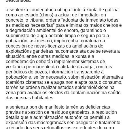
descontrola.
a sentenza condenatoria obriga tanto á xunta de galicia
como ao estado (chms) a actuar de inmediato. en
concreto, o tribunal ordena “adoptar de inmediato todas
as medidas necesarias” para eliminar os malos cheiros e
a degradación ambiental do encoro, garantindo o
subministro de auga potable limpa e segura para a
poboación. así mesmo, impón unha moratoria na
concesión de novas licenzas ou ampliacións de
explotacións gandeiras na comarca ata que se reverta a
situación. entre outras medidas, a xunta e a
confederación deberán implementar sistemas de
vixilancia permanente da calidade da auga, controis
periódicos de pozos, información transparente á
poboación e, se for necesario, subministración alternativa
(camións cisterna) se a auga non é apta para o consumo.
tamén se ordena realizar estudos epidemiolóxicos na
zona para avaliar os efectos da contaminación na saúde
das persoas habitantes.
a sentenza pon de manifesto tamén as deficiencias
previas na xestión de residuos gandeiros. a resolución
detalla que a administración autonómica permitiu a
expansión das macrogranxas sen asegurar o tratamento
axeitado dos seus refugallos. os excedentes de xurro