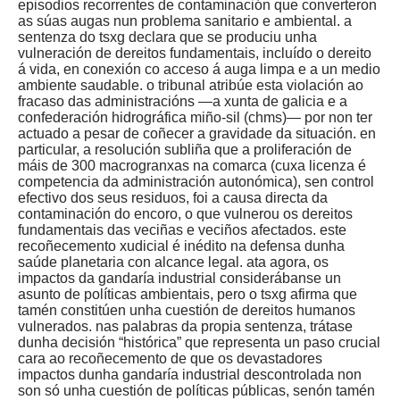
episodios recorrentes de contaminación que converteron
as súas augas nun problema sanitario e ambiental. a
sentenza do tsxg declara que se produciu unha
vulneración de dereitos fundamentais, incluído o dereito
á vida, en conexión co acceso á auga limpa e a un medio
ambiente saudable. o tribunal atribúe esta violación ao
fracaso das administracións —a xunta de galicia e a
confederación hidrográfica miño-sil (chms)— por non ter
actuado a pesar de coñecer a gravidade da situación. en
particular, a resolución subliña que a proliferación de
máis de 300 macrogranxas na comarca (cuxa licenza é
competencia da administración autonómica), sen control
efectivo dos seus residuos, foi a causa directa da
contaminación do encoro, o que vulnerou os dereitos
fundamentais das veciñas e veciños afectados. este
recoñecemento xudicial é inédito na defensa dunha
saúde planetaria con alcance legal. ata agora, os
impactos da gandaría industrial considerábanse un
asunto de políticas ambientais, pero o tsxg afirma que
tamén constitúen unha cuestión de dereitos humanos
vulnerados. nas palabras da propia sentenza, trátase
dunha decisión “histórica” que representa un paso crucial
cara ao recoñecemento de que os devastadores
impactos dunha gandaría industrial descontrolada non
son só unha cuestión de políticas públicas, senón tamén