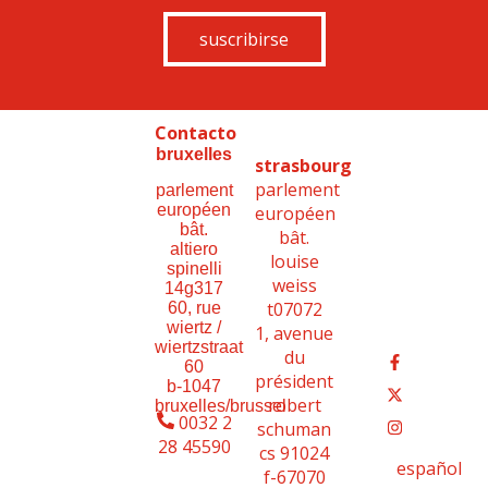
suscribirse
Contacto
bruxelles
strasbourg
parlement
parlement
européen
européen
bât.
bât.
altiero
louise
spinelli
weiss
14g317
t07072
60, rue
wiertz /
1, avenue
wiertzstraat
du
60
président
b-1047
robert
bruxelles/brussel
0032 2
schuman
28 45590
cs 91024
español
f-67070