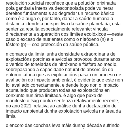
resolución xudicial recoñece que a polución orixinada
pola gandaría intensiva descontrolada pode vulnerar
dereitos fundamentais ao degradar un recurso básico
como é a auga e, por tanto, danar a saúde humana a
distancia. dende a perspectiva da saúde planetaria, esta
sentenza resulta especialmente relevante: vincula
directamente a superación dos límites ecolóxicos —neste
caso o exceso de nutrientes como o nitróxeno (n) e o
fósforo (p)— coa protección da saúde pública.
n comarca da limia, unha densidade extraordinaria de
explotacións porcinas e avícolas provocou durante anos
o vertido de toneladas de nitróxeno e fósforo ao medio,
sobrepasando a capacidade natural de absorción do
entorno. aínda que as explotacións pasan un proceso de
avaliación do impacto ambiental, é evidente que este non
foi avaliado correctamente, e dende logo non o impacto
acumulado que producen todas as explotacións en
conxunto nun área limitada. é algo que puxo de
manifesto o tsxg noutra sentenza relativamente recente,
no ano 2021, relativa ao análise dunha declaración de
impacto ambiental dunha explotación avícola na área da
limia
o encoro das conchas leva máis dunha década sufrindo