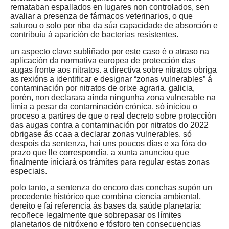
remataban espallados en lugares non controlados, sen
avaliar a presenza de fármacos veterinarios, o que
saturou o solo por riba da súa capacidade de absorción e
contribuíu á aparición de bacterias resistentes.
un aspecto clave subliñado por este caso é o atraso na
aplicación da normativa europea de protección das
augas fronte aos nitratos. a directiva sobre nitratos obriga
as rexións a identificar e designar “zonas vulnerables” á
contaminación por nitratos de orixe agraria. galicia,
porén, non declarara aínda ningunha zona vulnerable na
limia a pesar da contaminación crónica. só iniciou o
proceso a partires de que o real decreto sobre protección
das augas contra a contaminación por nitratos do 2022
obrigase ás ccaa a declarar zonas vulnerables. só
despois da sentenza, hai uns poucos días e xa fóra do
prazo que lle correspondía, a xunta anunciou que
finalmente iniciará os trámites para regular estas zonas
especiais.
polo tanto, a sentenza do encoro das conchas supón un
precedente histórico que combina ciencia ambiental,
dereito e fai referencia ás bases da saúde planetaria:
recoñece legalmente que sobrepasar os límites
planetarios de nitróxeno e fósforo ten consecuencias