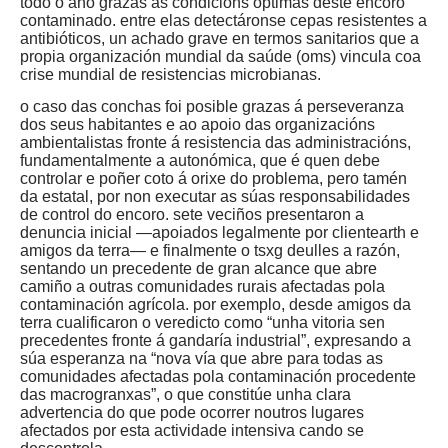
todo o ano grazas ás condicións óptimas deste encoro
contaminado. entre elas detectáronse cepas resistentes a
antibióticos, un achado grave en termos sanitarios que a
propia organización mundial da saúde (oms) vincula coa
crise mundial de resistencias microbianas.
o caso das conchas foi posible grazas á perseveranza
dos seus habitantes e ao apoio das organizacións
ambientalistas fronte á resistencia das administracións,
fundamentalmente a autonómica, que é quen debe
controlar e poñer coto á orixe do problema, pero tamén
da estatal, por non executar as súas responsabilidades
de control do encoro. sete veciños presentaron a
denuncia inicial —apoiados legalmente por clientearth e
amigos da terra— e finalmente o tsxg deulles a razón,
sentando un precedente de gran alcance que abre
camiño a outras comunidades rurais afectadas pola
contaminación agrícola. por exemplo, desde amigos da
terra cualificaron o veredicto como “unha vitoria sen
precedentes fronte á gandaría industrial”, expresando a
súa esperanza na “nova vía que abre para todas as
comunidades afectadas pola contaminación procedente
das macrogranxas”, o que constitúe unha clara
advertencia do que pode ocorrer noutros lugares
afectados por esta actividade intensiva cando se