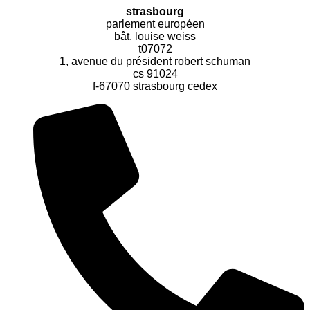
strasbourg
parlement européen
bât. louise weiss
t07072
1, avenue du président robert schuman
cs 91024
f-67070 strasbourg cedex