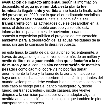
evaluación de impacto ambiental
. según la información
disponible,
el agua que inundaba esta planta fue
bombeada ilegalmente y vertida al río
hasta la finalización
del proyecto, en 2020. por lo que el eurodiputado socialista
nicolás gonzález casares
insta a la comisión a
ser
transparente
con las actividades que se desarrollan en la
mina. el defensor del pueblo europeo ya solicitó esta
información el pasado mes de noviembre, cuando se
sometió a exposición pública el proyecto de recuperación
ambiental para la depuración de las aguas residuales de la
mina, sin que la comisión le diera respuesta.
en esta línea, la xunta de galicia autorizó recientemente, a
través de augas de galicia, el vertido de más de un millón y
medio de litros de
aguas residuales que afectarán a la ría
de muros y noia
. con una
alta concentración de metales
pesados
como cadmio, cobre y zinc podrían dañar
enormemente la flora y la fauna de la zona, en la que se
haya uno de los bancos de berberechos más importantes del
mundo. «siempre se debe evaluar bien el impacto, como en
este caso el riesgo para el banco marisquero, y, desde
luego, ser transparentes», incide casares, que vuelve
dirigirse a la comisión para saber si va a adoptar alguna
medida ante la decisión de la xunta, a la que también le pide
transparencia al respecto.