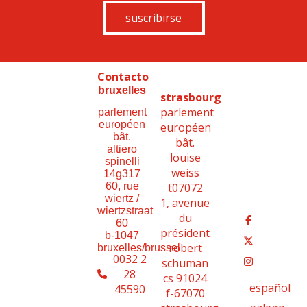
suscribirse
Contacto
bruxelles
strasbourg
parlement
parlement
européen
européen
bât.
bât.
altiero
louise
spinelli
weiss
14g317
t07072
60, rue
wiertz /
1, avenue
wiertzstraat
du
60
président
b-1047
robert
bruxelles/brussel
0032 2
schuman
28
cs 91024
español
45590
f-67070