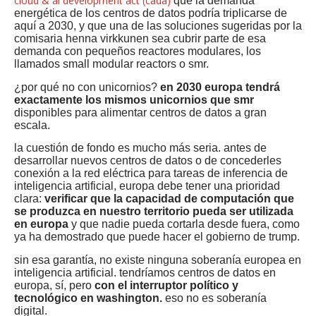
cloud & ai development act (cada)
que la demanda
energética de los centros de datos podría triplicarse de
aquí a 2030, y que una de las soluciones sugeridas por la
comisaria henna virkkunen sea cubrir parte de esa
demanda con pequeños reactores modulares, los
llamados small modular reactors o smr.
¿por qué no con unicornios?
en 2030 europa tendrá
exactamente los mismos unicornios que smr
disponibles para alimentar centros de datos a gran
escala.
la cuestión de fondo es mucho más seria. antes de
desarrollar nuevos centros de datos o de concederles
conexión a la red eléctrica para tareas de inferencia de
inteligencia artificial, europa debe tener una prioridad
clara:
verificar que la capacidad de computación que
se produzca en nuestro territorio pueda ser utilizada
en europa
y que nadie pueda cortarla desde fuera, como
ya ha demostrado que puede hacer el gobierno de trump.
sin esa garantía, no existe ninguna soberanía europea en
inteligencia artificial. tendríamos centros de datos en
europa, sí, pero
con el interruptor político y
tecnológico en washington.
eso no es soberanía
digital.