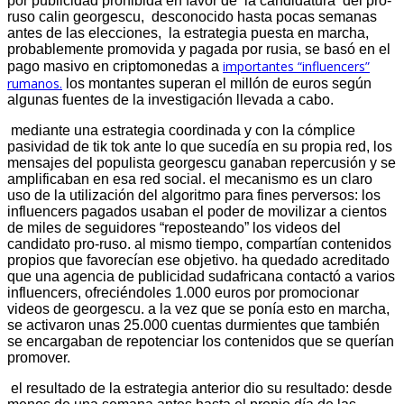
por publicidad prohibida en favor de la candidatura del pro-
ruso calin georgescu, desconocido hasta pocas semanas
antes de las elecciones, la estrategia puesta en marcha,
probablemente promovida y pagada por rusia, se basó en el
importantes “influencers”
pago masivo en criptomonedas a
rumanos.
los montantes superan el millón de euros según
algunas fuentes de la investigación llevada a cabo.
mediante una estrategia coordinada y con la cómplice
pasividad de tik tok ante lo que sucedía en su propia red, los
mensajes del populista georgescu ganaban repercusión y se
amplificaban en esa red social. el mecanismo es un claro
uso de la utilización del algoritmo para fines perversos: los
influencers pagados usaban el poder de movilizar a cientos
de miles de seguidores “reposteando” los videos del
candidato pro-ruso. al mismo tiempo, compartían contenidos
propios que favorecían ese objetivo. ha quedado acreditado
que una agencia de publicidad sudafricana contactó a varios
influencers, ofreciéndoles 1.000 euros por promocionar
videos de georgescu. a la vez que se ponía esto en marcha,
se activaron unas 25.000 cuentas durmientes que también
se encargaban de repotenciar los contenidos que se querían
promover.
el resultado de la estrategia anterior dio su resultado: desde