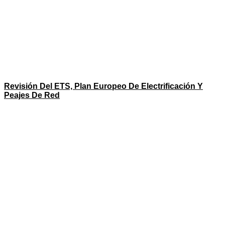
Revisión Del ETS, Plan Europeo De Electrificación Y
Peajes De Red