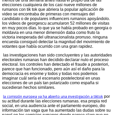
menos de una semana antes hasta el propio día de las
elecciones cualquiera de los casi nueve millones de
rumanos con tik tok que abriera la popular aplicación de
video se encontraba de primeras con mensajes del
candidato o de populares influencers rumanos apoyándolo.
los videos de georgescu acumularon 52 millones de visitas
en muy pocos días. lo que ya se había probado en georgia o
moldavia en una menor dimensión daba como fruto la
victoria inesperada del ultranacionalista prorruso. ninguna
encuesta consiguió detectar la magnitud del movimiento de
votantes que había ocurrido con una gran rapidez.
las investigaciones han sido concluyentes y las autoridades
electorales rumanas han decidido declarar nulo el proceso
electoral. los controles han detectado el fraude a posteriori,
parece que han funcionado, pero aún así el daño para la
democracia es enorme y todos y todas nos podemos
imaginar cuál sería el escenario postelectoral en unas
elecciones de un país tan polarizado como españa si
sucedieran hechos similares.
la comisión europea ya ha abierto una investigación a tiktok
por
su actitud durante las elecciones rumanas. esa propia red
social, en una audiencia ante el parlamento europeo, dio
información tan vaga que ha aumentado las dudas sobre su
papel en los comicios rumanos donde parece claro que no