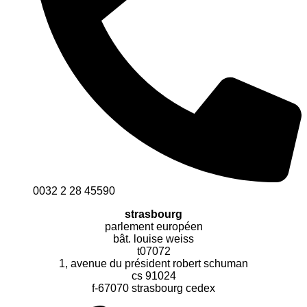
0032 2 28 45590
strasbourg
parlement européen
bât. louise weiss
t07072
1, avenue du président robert schuman
cs 91024
f-67070 strasbourg cedex