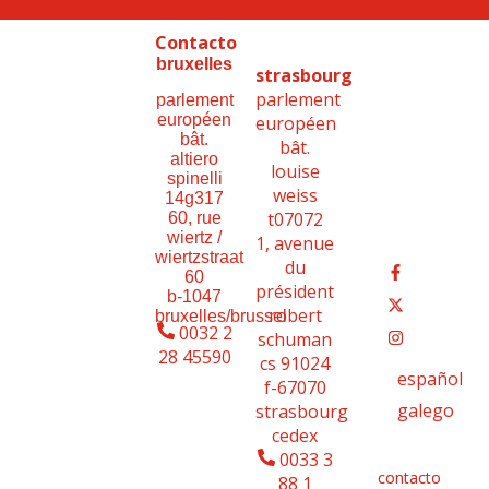
Contacto
bruxelles
strasbourg
parlement
parlement
européen
européen
bât.
bât.
altiero
louise
spinelli
weiss
14g317
t07072
60, rue
wiertz /
1, avenue
wiertzstraat
du
60
président
b-1047
robert
bruxelles/brussel
0032 2
schuman
28 45590
cs 91024
español
f-67070
galego
strasbourg
cedex
0033 3
contacto
88 1