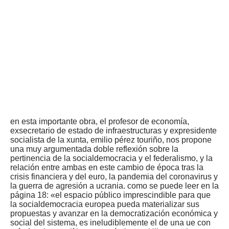
emilio pérez
touriño
el horizonte
europeo
universidad
santiago de
compostela.
editora,
2022.
en esta importante obra, el profesor de economía,
exsecretario de estado de infraestructuras y expresidente
socialista de la xunta, emilio pérez touriño, nos propone
una muy argumentada doble reflexión sobre la
pertinencia de la socialdemocracia y el federalismo, y la
relación entre ambas en este cambio de época tras la
crisis financiera y del euro, la pandemia del coronavirus y
la guerra de agresión a ucrania. como se puede leer en la
página 18: «el espacio público imprescindible para que
la socialdemocracia europea pueda materializar sus
propuestas y avanzar en la democratización económica y
social del sistema, es ineludiblemente el de una ue con