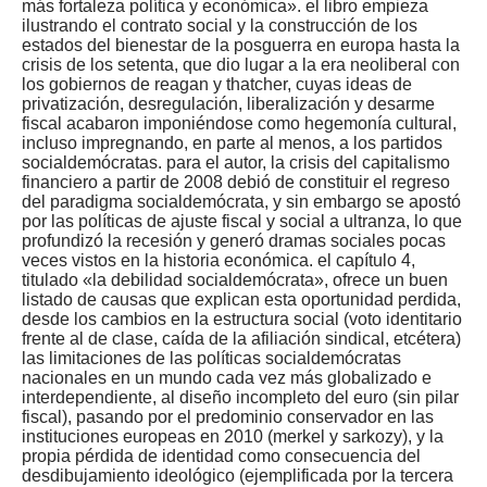
más fortaleza política y económica». el libro empieza
ilustrando el contrato social y la construcción de los
estados del bienestar de la posguerra en europa hasta la
crisis de los setenta, que dio lugar a la era neoliberal con
los gobiernos de reagan y thatcher, cuyas ideas de
privatización, desregulación, liberalización y desarme
fiscal acabaron imponiéndose como hegemonía cultural,
incluso impregnando, en parte al menos, a los partidos
socialdemócratas. para el autor, la crisis del capitalismo
financiero a partir de 2008 debió de constituir el regreso
del paradigma socialdemócrata, y sin embargo se apostó
por las políticas de ajuste fiscal y social a ultranza, lo que
profundizó la recesión y generó dramas sociales pocas
veces vistos en la historia económica. el capítulo 4,
titulado «la debilidad socialdemócrata», ofrece un buen
listado de causas que explican esta oportunidad perdida,
desde los cambios en la estructura social (voto identitario
frente al de clase, caída de la afiliación sindical, etcétera)
las limitaciones de las políticas socialdemócratas
nacionales en un mundo cada vez más globalizado e
interdependiente, al diseño incompleto del euro (sin pilar
fiscal), pasando por el predominio conservador en las
instituciones europeas en 2010 (merkel y sarkozy), y la
propia pérdida de identidad como consecuencia del
desdibujamiento ideológico (ejemplificada por la tercera