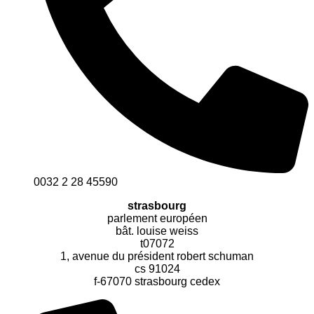
0032 2 28 45590
strasbourg
parlement européen
bât. louise weiss
t07072
1, avenue du président robert schuman
cs 91024
f-67070 strasbourg cedex