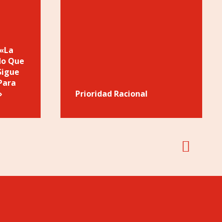
 «la
do Que
Sigue
Para
»
Prioridad Racional