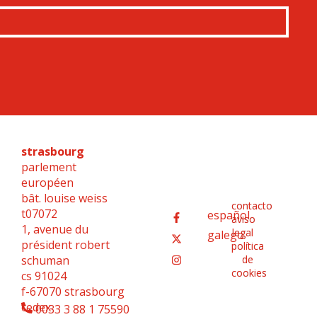
strasbourg
parlement
européen
bât. louise weiss
contacto
t07072
español
aviso
1, avenue du
legal
galego
président robert
política
schuman
de
cookies
cs 91024
f-67070 strasbourg
cedex
0033 3 88 1 75590