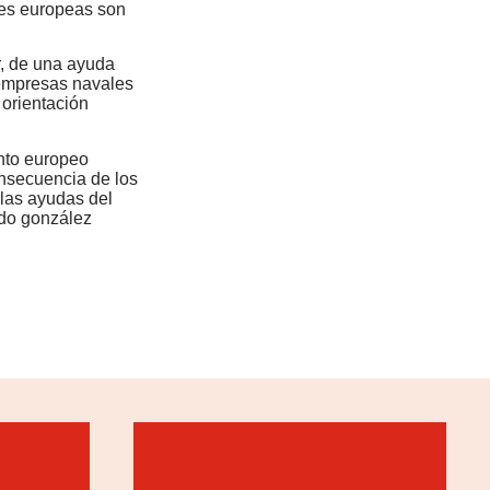
nes europeas son
r, de una ayuda
 empresas navales
 orientación
ento europeo
nsecuencia de los
 las ayudas del
ado gonzález