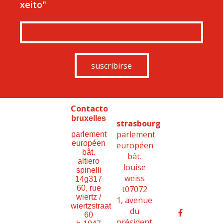
xeito"
suscribirse
Contacto
bruxelles
strasbourg
parlement
parlement
européen
européen
bât.
bât.
altiero
louise
spinelli
weiss
14g317
t07072
60, rue
wiertz /
1, avenue
wiertzstraat
du
60
président