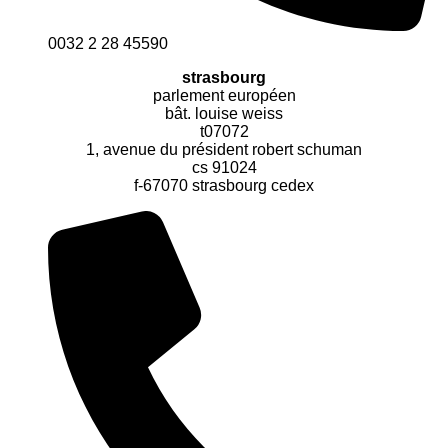
0032 2 28 45590
strasbourg
parlement européen
bât. louise weiss
t07072
1, avenue du président robert schuman
cs 91024
f-67070 strasbourg cedex