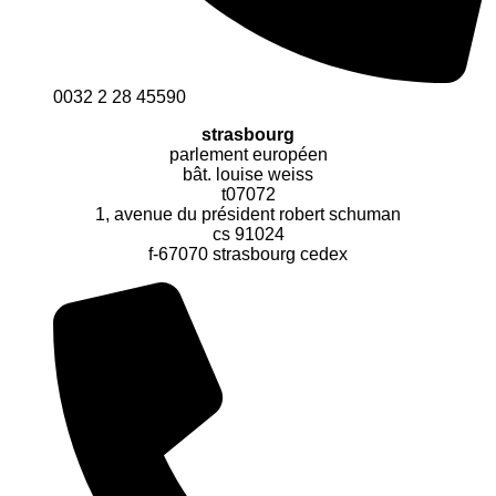
0032 2 28 45590
strasbourg
parlement européen
bât. louise weiss
t07072
1, avenue du président robert schuman
cs 91024
f-67070 strasbourg cedex