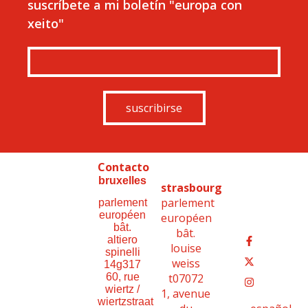
suscríbete a mi boletín "europa con
xeito"
suscribirse
Contacto
bruxelles
strasbourg
parlement
parlement
européen
européen
bât.
bât.
altiero
louise
spinelli
weiss
14g317
t07072
60, rue
wiertz /
1, avenue
wiertzstraat