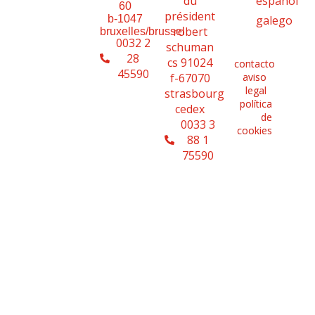
español
du
60
président
b-1047
galego
robert
bruxelles/brussel
0032 2
schuman
28
cs 91024
contacto
45590
f-67070
aviso
legal
strasbourg
política
cedex
de
0033 3
cookies
88 1
75590