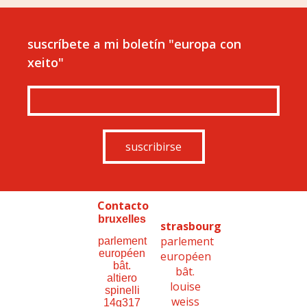
suscríbete a mi boletín "europa con
xeito"
suscribirse
Contacto
bruxelles
strasbourg
parlement
parlement
européen
européen
bât.
bât.
altiero
louise
spinelli
weiss
14g317