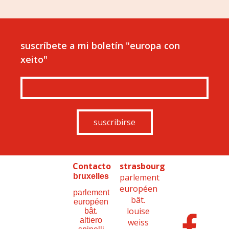
suscríbete a mi boletín "europa con
xeito"
suscribirse
Contacto
strasbourg
bruxelles
parlement
européen
parlement
bât.
européen
louise
bât.
altiero
weiss