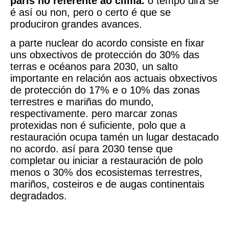
parís no referente ao clima.
o tempo dirá se
é así ou non, pero o certo é que se
produciron grandes avances.
a parte nuclear do acordo consiste en fixar
uns obxectivos de protección do 30% das
terras e océanos para 2030, un salto
importante en relación aos actuais obxectivos
de protección do 17% e o 10% das zonas
terrestres e mariñas do mundo,
respectivamente. pero marcar zonas
protexidas non é suficiente, polo que a
restauración ocupa tamén un lugar destacado
no acordo. así para 2030 tense que
completar ou iniciar a restauración de polo
menos o 30% dos ecosistemas terrestres,
mariños, costeiros e de augas continentais
degradados.
galicia apenas ten cuberta como rede natura un 12% do