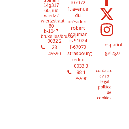
spinelli
t07072
14g317
1, avenue
60, rue
du
wiertz /
président
wiertzstraat
60
robert
b-1047
schuman
bruxelles/brussel
cs 91024
0032 2
español
f-67070
28
galego
strasbourg
45590
cedex
0033 3
contacto
88 1
aviso
75590
legal
política
de
cookies