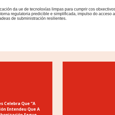
icación da ue de tecnoloxías limpas para cumprir cos obxectivos
orna regulatoria predicible e simplificada, impulso do acceso 
adeas de subministración resilientes.
s Celebra Que “a
ión Entendeu Que A
rbonización Segue