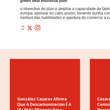
green deal industrial plan
o obxectivo do plan é ampliar a capacidade de fabr
europa. apóiase en catro piares: fomento dunha cont
mellora das habilidades e apertura do comercio a c
González Casares Afirma
Casare
Que A Descarbonización É A
Comis
Vía Máis Eficiente Para
Desca