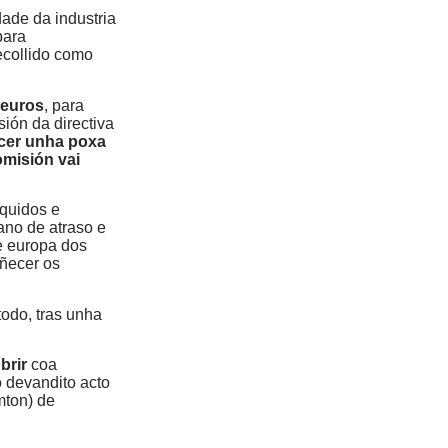
dade da industria
para
recollido como
 euros
, para
isión da directiva
cer unha poxa
omisión vai
íquidos e
ano de atraso e
e europa dos
oñecer os
odo, tras unha
brir
coa
 devandito acto
mton) de