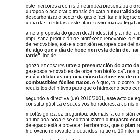
este mércores a comisión europea presentaba o
gre
europea e acelerar a transición cara a
neutralidade
descarbonizar o sector do gas e facilitar a integrac
unha das medidas deste plan, o
seu marco legal aí
ante a proposta do green deal industrial plan de la
impulsar a produción de hidróxeno renovable, o e
de renovables, esixe á comisión europea que defin
de algo que a día de hoxe non está definido, ha
tarde”
, incide.
gonzález casares
urxe a presentación do acto d
gaseosos renovables de orixe non biolóxica”, nos 
está a dilatar as negociacións da directiva de r
combustibles fósiles rusos
. e é que, tal e como 
requisitos definitivos para que o hidróxeno sexa ce
segundo a directiva (ue) 2018/2001, este acto del
consulta pública e sucesivos borradores, a comisión
nicolás gonzález preguntou, ademais, á comisión 
anunciada poxa e se contabilizaron o
impacto econ
delegado está a provocar. lembremos, que o
plan 
hidróxeno renovable producidos na ue (e 10 mton i