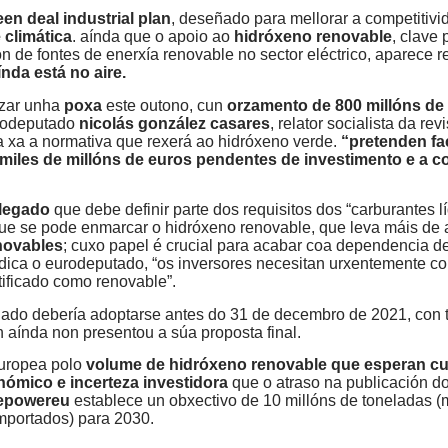
en deal industrial plan
, deseñado para mellorar a competitivi
 climática
. aínda que o apoio ao
hidróxeno renovable
, clave 
ión de fontes de enerxía renovable no sector eléctrico, aparece 
nda está no aire.
nzar unha
poxa
este outono, cun
orzamento de 800 millóns de
urodeputado
nicolás gonzález casares
, relator socialista da rev
a xa a normativa que rexerá ao hidróxeno verde.
“pretenden fa
i miles de millóns de euros pendentes de investimento e a c
elegado
que debe definir parte dos requisitos dos “carburantes l
que se pode enmarcar o hidróxeno renovable, que leva máis de 
enovables
; cuxo papel é crucial para acabar coa dependencia d
indica o eurodeputado, “os inversores necesitan urxentemente c
rtificado como renovable”.
egado debería adoptarse antes do 31 de decembro de 2021, con t
 aínda non presentou a súa proposta final.
europea polo
volume de hidróxeno renovable que esperan cu
ómico e incerteza investidora
que o atraso na publicación do
repowereu
establece un obxectivo de 10 millóns de toneladas (
mportados) para 2030.