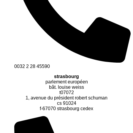
0032 2 28 45590
strasbourg
parlement européen
bât. louise weiss
t07072
1, avenue du président robert schuman
cs 91024
f-67070 strasbourg cedex