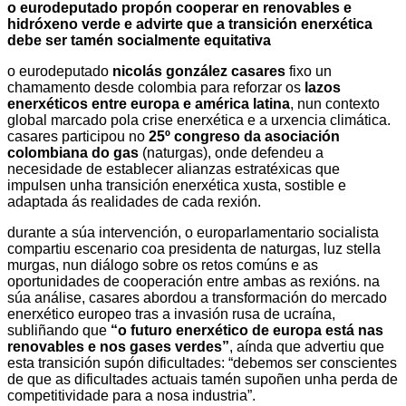
o eurodeputado propón cooperar en renovables e
hidróxeno verde e advirte que a transición enerxética
debe ser tamén socialmente equitativa
o eurodeputado
nicolás gonzález casares
fixo un
chamamento desde colombia para reforzar os
lazos
enerxéticos entre europa e américa latina
, nun contexto
global marcado pola crise enerxética e a urxencia climática.
casares participou no
25º congreso da asociación
colombiana do gas
(naturgas), onde defendeu a
necesidade de establecer alianzas estratéxicas que
impulsen unha transición enerxética xusta, sostible e
adaptada ás realidades de cada rexión.
durante a súa intervención, o europarlamentario socialista
compartiu escenario coa presidenta de naturgas, luz stella
murgas, nun diálogo sobre os retos comúns e as
oportunidades de cooperación entre ambas as rexións. na
súa análise, casares abordou a transformación do mercado
enerxético europeo tras a invasión rusa de ucraína,
subliñando que
“o futuro enerxético de europa está nas
renovables e nos gases verdes”
, aínda que advertiu que
esta transición supón dificultades: “debemos ser conscientes
de que as dificultades actuais tamén supoñen unha perda de
competitividade para a nosa industria”.