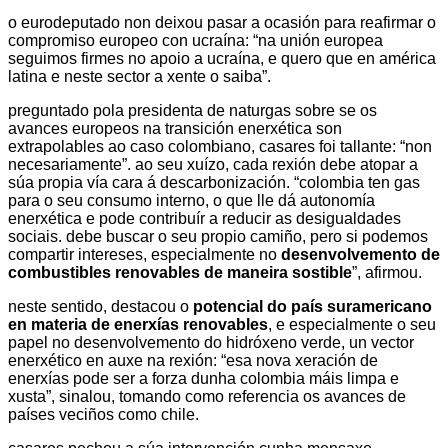
o eurodeputado non deixou pasar a ocasión para reafirmar o
compromiso europeo con ucraína: “na unión europea
seguimos firmes no apoio a ucraína, e quero que en américa
latina e neste sector a xente o saiba”.
preguntado pola presidenta de naturgas sobre se os
avances europeos na transición enerxética son
extrapolables ao caso colombiano, casares foi tallante: “non
necesariamente”. ao seu xuízo, cada rexión debe atopar a
súa propia vía cara á descarbonización. “colombia ten gas
para o seu consumo interno, o que lle dá autonomía
enerxética e pode contribuír a reducir as desigualdades
sociais. debe buscar o seu propio camiño, pero si podemos
compartir intereses, especialmente no
desenvolvemento de
combustibles renovables de maneira sostible
”, afirmou.
neste sentido, destacou o
potencial do país suramericano
en materia de enerxías renovables
, e especialmente o seu
papel no desenvolvemento do hidróxeno verde, un vector
enerxético en auxe na rexión: “esa nova xeración de
enerxías pode ser a forza dunha colombia máis limpa e
xusta”, sinalou, tomando como referencia os avances de
países veciños como chile.