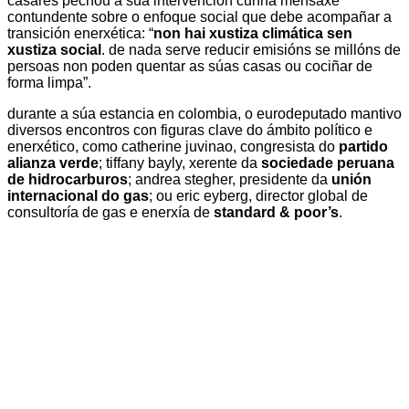
casares pechou a súa intervención cunha mensaxe
contundente sobre o enfoque social que debe acompañar a
transición enerxética: “
non hai xustiza climática sen
xustiza social
. de nada serve reducir emisións se millóns de
persoas non poden quentar as súas casas ou cociñar de
forma limpa”.
durante a súa estancia en colombia, o eurodeputado mantivo
diversos encontros con figuras clave do ámbito político e
enerxético, como catherine juvinao, congresista do
partido
alianza verde
; tiffany bayly, xerente da
sociedade peruana
de hidrocarburos
; andrea stegher, presidente da
unión
internacional do gas
; ou eric eyberg, director global de
consultoría de gas e enerxía de
standard & poor’s
.