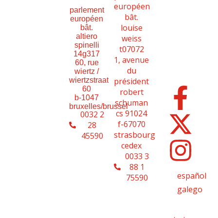
européen
parlement
bât.
européen
louise
bât.
altiero
weiss
spinelli
t07072
14g317
1, avenue
60, rue
du
wiertz /
président
wiertzstraat
60
robert
b-1047
schuman
bruxelles/brussel
cs 91024
0032 2
f-67070
28
strasbourg
45590
cedex
0033 3
88 1
español
75590
galego