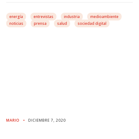
energía
entrevistas
industria
medioambiente
noticias
prensa
salud
sociedad digital
El Reenfoque De La
Estrategia Industrial
Europea Ante La Covid
Pone El Acento En Pymes
Y Sectores Estratégicos
Gallegos
MARIO
DICIEMBRE 7, 2020