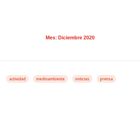
Mes:
Diciembre 2020
actividad
medioambiente
noticias
prensa
La Comisión Europea
Confirma A González
Casares Que Ha Enviado
Una “carta De