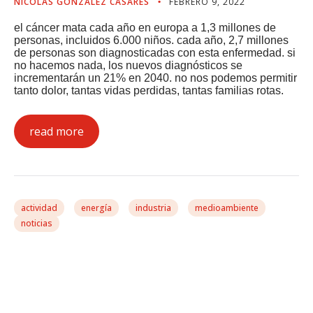
NICOLÁS GONZÁLEZ CASARES
FEBRERO 9, 2022
el cáncer mata cada año en europa a 1,3 millones de
personas, incluidos 6.000 niños. cada año, 2,7 millones
de personas son diagnosticadas con esta enfermedad. si
no hacemos nada, los nuevos diagnósticos se
incrementarán un 21% en 2040. no nos podemos permitir
tanto dolor, tantas vidas perdidas, tantas familias rotas.
read more
actividad
energía
industria
medioambiente
noticias
Unha Directiva Europea
De Renovables Con