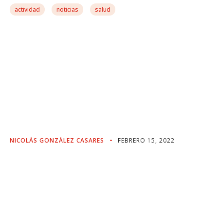
actividad
noticias
salud
«En El Corazón De Este
Informe Late La Justicia
Social Como Principio
Inspirador De La Lucha
Contra El Cáncer»
NICOLÁS GONZÁLEZ CASARES
FEBRERO 15, 2022