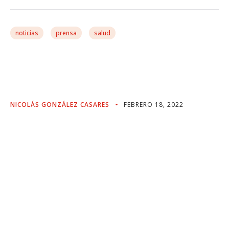
noticias
prensa
salud
Justicia Social En La Lucha
Contra El Cáncer
NICOLÁS GONZÁLEZ CASARES
FEBRERO 18, 2022