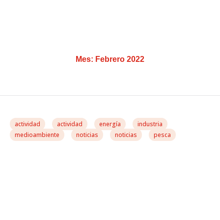
Mes:
Febrero 2022
actividad
actividad
energía
industria
medioambiente
noticias
noticias
pesca
González Casares
Denuncia Dificultades En
El Cumplimiento Del