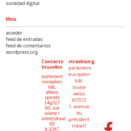
sociedad digital
Meta
acceder
feed de entradas
feed de comentarios
wordpress.org
Contacto
strasbourg
bruxelles
parlement
européen
parlement
bât.
européen
louise
bât.
altiero
weiss
spinelli
t07072
14g317
1, avenue
60, rue
du
wiertz /
président
wiertzstraat
60
robert
b-1047