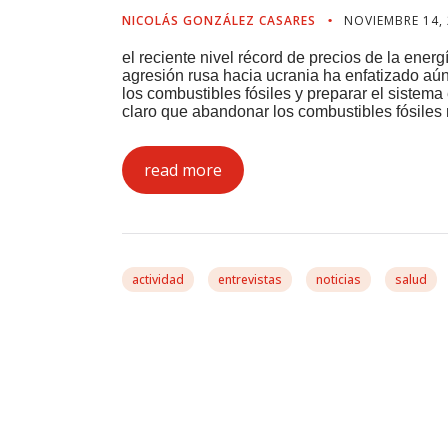
NICOLÁS GONZÁLEZ CASARES
NOVIEMBRE 14,
el reciente nivel récord de precios de la ener
agresión rusa hacia ucrania ha enfatizado aú
los combustibles fósiles y preparar el siste
claro que abandonar los combustibles fósiles 
read more
actividad
entrevistas
noticias
salud
González Casares: «
Centraremos Nuestro
Espacio Europeo De D