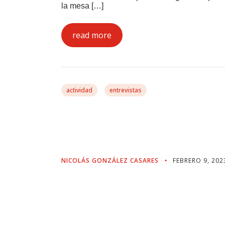
la mesa […]
read more
actividad
entrevistas
«Ya Hay Empresas Qu
Por La IRA De Biden»
NICOLÁS GONZÁLEZ CASARES
FEBRERO 9, 202