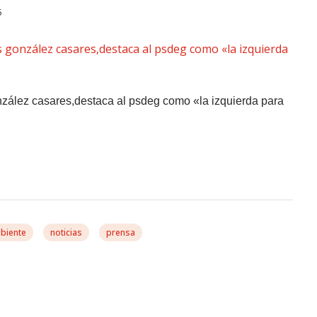
5
onzález casares,destaca al psdeg como «la izquierda para
biente
noticias
prensa
sta Reforma A Corto Plazo
?