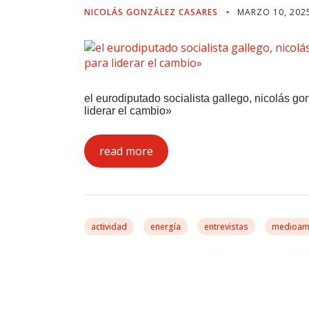
NICOLÁS GONZÁLEZ CASARES
MARZO 10, 202
el eurodiputado socialista gallego, nicolás g
liderar el cambio»
read more
actividad
energía
entrevistas
medioam
¿Cómo Beneficiará E
A Los Consumidores