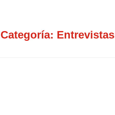
Categoría:
Entrevistas
lista Gallego, Nicolás
staca Al PSdeG Como «la
ar El Cambio»