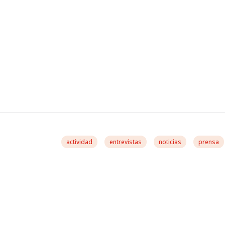
actividad
entrevistas
noticias
prensa
El Eurodiputado Socia
González Casares,de
Izquierda Para Lider