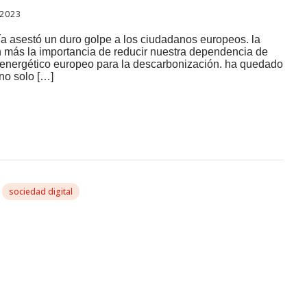
 2023
gía asestó un duro golpe a los ciudadanos europeos. la
n más la importancia de reducir nuestra dependencia de
ma energético europeo para la descarbonización. ha quedado
no solo […]
sociedad digital
En Los Próximos Años,
s Esfuerzos En Crear Un
atos Sanitarios»