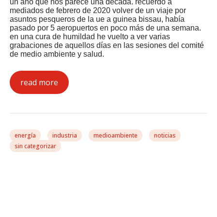
un año que nos parece una década. recuerdo a
mediados de febrero de 2020 volver de un viaje por
asuntos pesqueros de la ue a guinea bissau, había
pasado por 5 aeropuertos en poco más de una semana.
en una cura de humildad he vuelto a ver varias
grabaciones de aquellos días en las sesiones del comité
de medio ambiente y salud.
read more
energía
industria
medioambiente
noticias
sin categorizar
Las Emisiones De Metano
En El Contexto De La
Integración Del Sistema