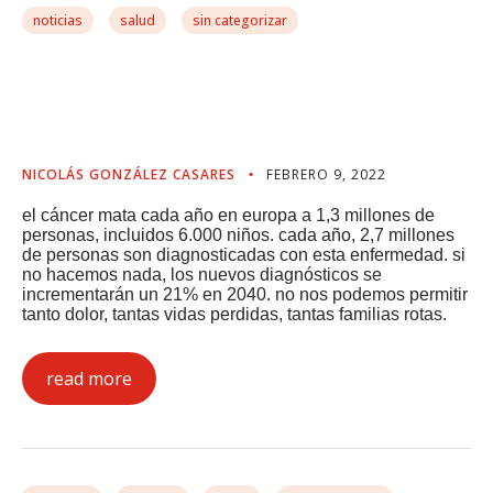
noticias
salud
sin categorizar
Atajar La Desigualdad En
La Lucha Contra El Cáncer
NICOLÁS GONZÁLEZ CASARES
FEBRERO 9, 2022
el cáncer mata cada año en europa a 1,3 millones de
personas, incluidos 6.000 niños. cada año, 2,7 millones
de personas son diagnosticadas con esta enfermedad. si
no hacemos nada, los nuevos diagnósticos se
incrementarán un 21% en 2040. no nos podemos permitir
tanto dolor, tantas vidas perdidas, tantas familias rotas.
read more