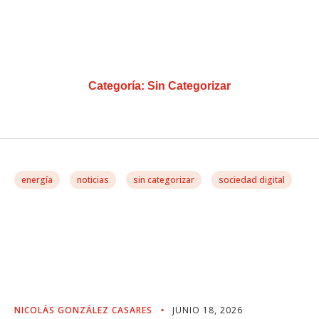
Categoría:
Sin Categorizar
energía
noticias
sin categorizar
sociedad digital
Centros De Datos,
Soberanía Digital Y
Unicornios
NICOLÁS GONZÁLEZ CASARES
JUNIO 18, 2026