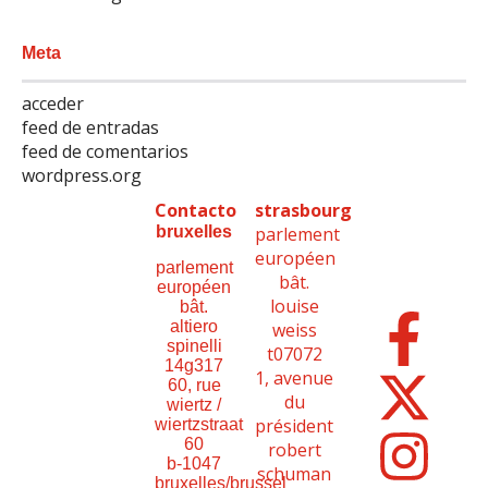
Meta
acceder
feed de entradas
feed de comentarios
wordpress.org
Contacto
strasbourg
bruxelles
parlement
européen
parlement
bât.
européen
louise
bât.
altiero
weiss
spinelli
t07072
14g317
1, avenue
60, rue
du
wiertz /
président
wiertzstraat
60
robert
b-1047
schuman
bruxelles/brussel