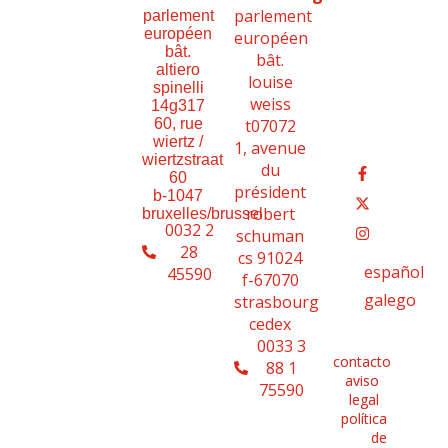
parlement
parlement
européen
européen
bât.
bât.
altiero
louise
spinelli
weiss
14g317
t07072
60, rue
wiertz /
1, avenue
wiertzstraat
du
60
président
b-1047
robert
bruxelles/brussel
0032 2
schuman
28
cs 91024
español
45590
f-67070
galego
strasbourg
cedex
0033 3
contacto
88 1
aviso
75590
legal
política
de