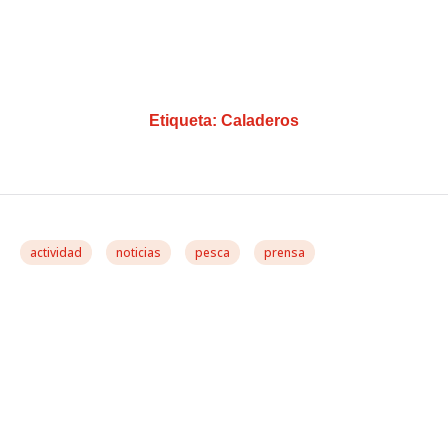
Etiqueta:
Caladeros
actividad
noticias
pesca
prensa
González Casares
Pregunta A La Comisión
Por El Bloqueo De Un
Puerto Irlandés, Donde