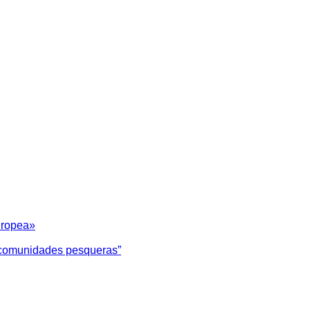
uropea»
as comunidades pesqueras”