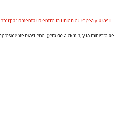
epresidente brasileño, geraldo alckmin, y la ministra de
uesta En Buenos Aires Por
sur Equilibrado Y Con
ctor Agroganadero