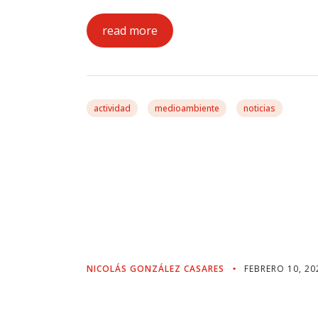
read more
actividad
medioambiente
noticias
Casares: “Con Las Sa
Europa Blinda A Los 
Cualquier Riesgo De
Mercosur”
NICOLÁS GONZÁLEZ CASARES
FEBRERO 10, 20