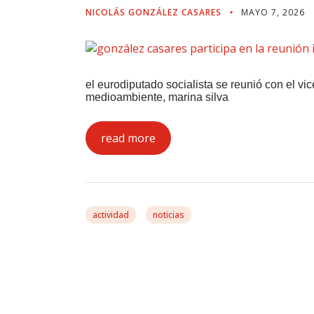
NICOLÁS GONZÁLEZ CASARES
MAYO 7, 2026
el eurodiputado socialista se reunió con el vic
medioambiente, marina silva
read more
actividad
noticias
González Casares Ap
Un Acuerdo UE-Merco
Garantías Para El Se