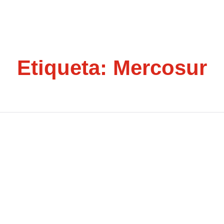
Etiqueta:
Mercosur
ticipa En La Reunión
Entre La Unión Europea Y