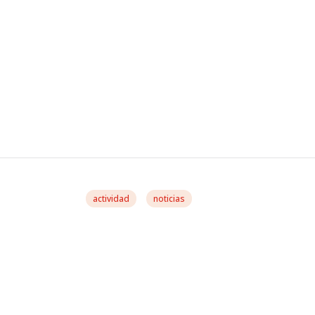
actividad
noticias
González Casares Par
Interparlamentaria 
Brasil