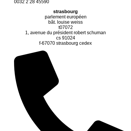
0032 2 28 45590
strasbourg
parlement européen
bât. louise weiss
t07072
1, avenue du président robert schuman
cs 91024
f-67070 strasbourg cedex