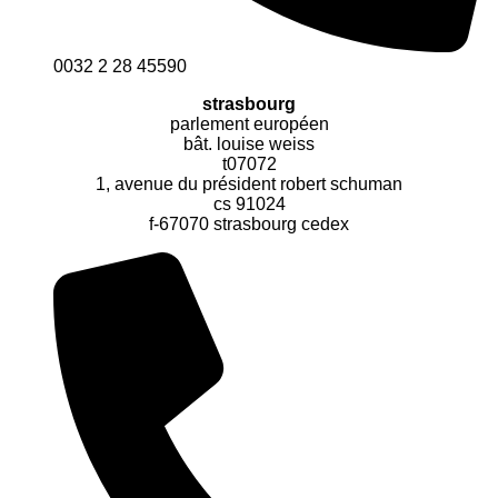
0032 2 28 45590
strasbourg
parlement européen
bât. louise weiss
t07072
1, avenue du président robert schuman
cs 91024
f-67070 strasbourg cedex