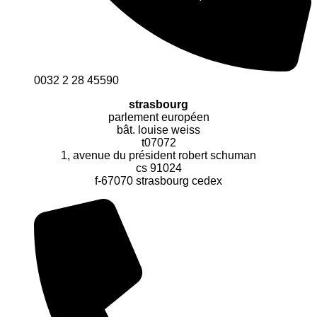
0032 2 28 45590
strasbourg
parlement européen
bât. louise weiss
t07072
1, avenue du président robert schuman
cs 91024
f-67070 strasbourg cedex