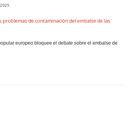
 2025
o popular europeo bloquee el debate sobre el embalse de
e La Comisión Europea
n” Para Que Se Resuelva