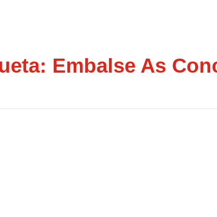
queta:
Embalse As Con
l PP Vetó Escuchar Los
minación Del Embalse De