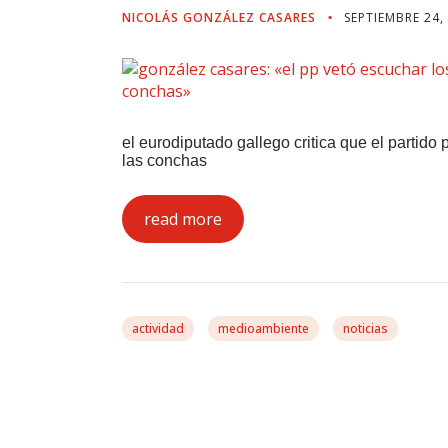
NICOLÁS GONZÁLEZ CASARES
SEPTIEMBRE 24,
el eurodiputado gallego critica que el partid
las conchas
read more
actividad
medioambiente
noticias
Casares Demanda Qu
“mantenga La Presió