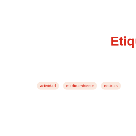
Eti
actividad
medioambiente
noticias
González Casares: «E
Problemas De Conta
Las Conchas»