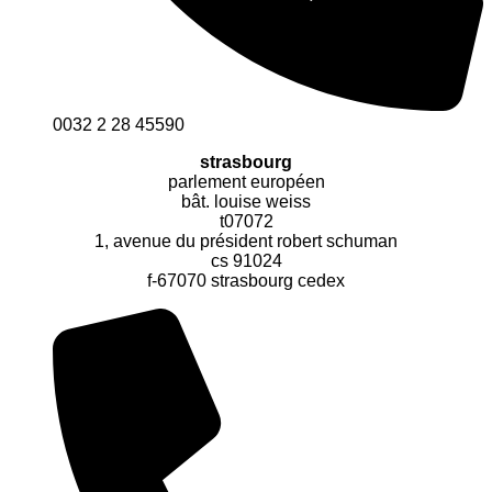
0032 2 28 45590
strasbourg
parlement européen
bât. louise weiss
t07072
1, avenue du président robert schuman
cs 91024
f-67070 strasbourg cedex