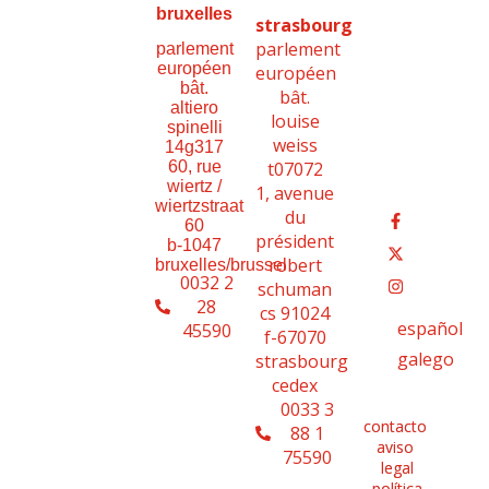
bruxelles
strasbourg
parlement
parlement
européen
européen
bât.
bât.
altiero
louise
spinelli
weiss
14g317
t07072
60, rue
wiertz /
1, avenue
wiertzstraat
du
60
président
b-1047
robert
bruxelles/brussel
0032 2
schuman
28
cs 91024
español
45590
f-67070
galego
strasbourg
cedex
0033 3
contacto
88 1
aviso
75590
legal
política