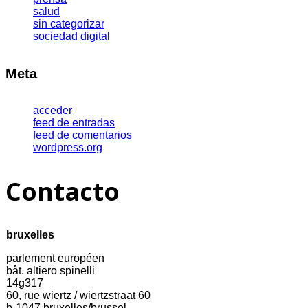
salud
sin categorizar
sociedad digital
Meta
acceder
feed de entradas
feed de comentarios
wordpress.org
Contacto
bruxelles
parlement européen
bât. altiero spinelli
14g317
60, rue wiertz / wiertzstraat 60
b-1047 bruxelles/brussel