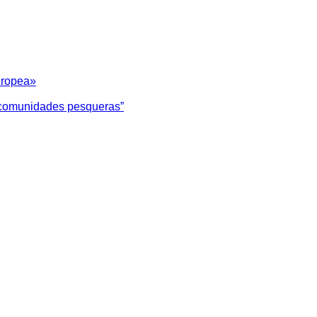
uropea»
as comunidades pesqueras”