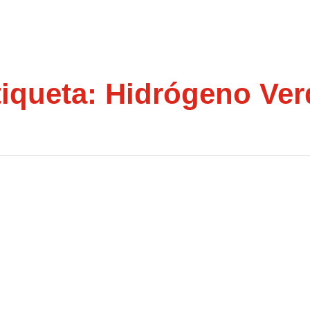
tiqueta:
Hidrógeno Ver
l Pacto Por Una Industria
e La Reindustrialización
cesita”