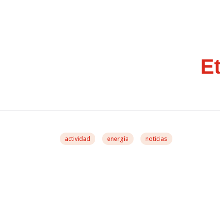
E
actividad
energía
noticias
González Casares: “E
Limpia Es El Motor D
Verde Que Europa Ne