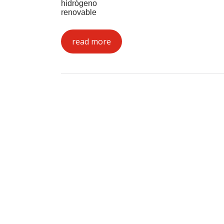
hidrógeno
renovable
read more