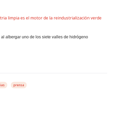
al albergar uno de los siete valles de hidrógeno
cias
prensa
lás González Exige A La
e Aclare Ya El Marco Legal