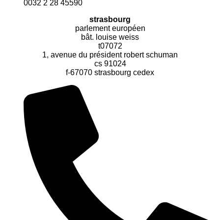
0032 2 28 45590
strasbourg
parlement européen
bât. louise weiss
t07072
1, avenue du président robert schuman
cs 91024
f-67070 strasbourg cedex