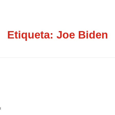
Etiqueta:
Joe Biden
e Se Están Yendo A EEUU
3