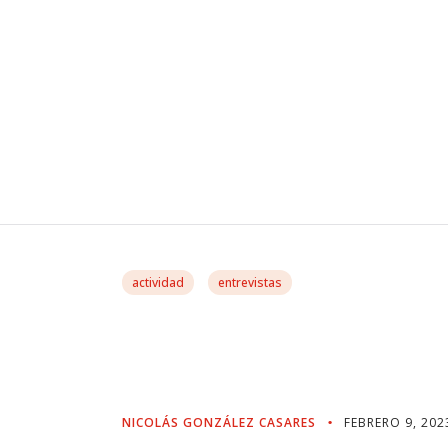
actividad
entrevistas
«Ya Hay Empresas Qu
Por La IRA De Biden»
NICOLÁS GONZÁLEZ CASARES
FEBRERO 9, 202