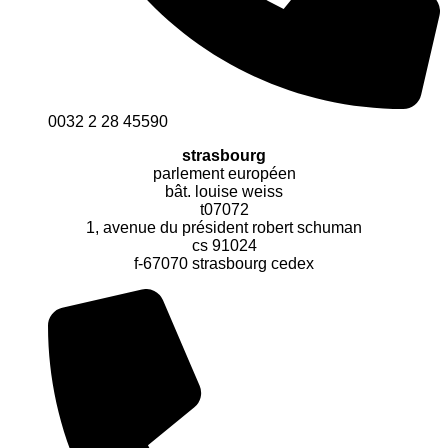
0032 2 28 45590
strasbourg
parlement européen
bât. louise weiss
t07072
1, avenue du président robert schuman
cs 91024
f-67070 strasbourg cedex