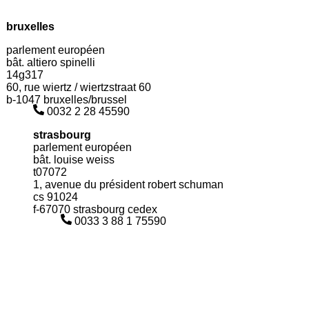
bruxelles
parlement européen
bât. altiero spinelli
14g317
60, rue wiertz / wiertzstraat 60
b-1047 bruxelles/brussel
0032 2 28 45590
strasbourg
parlement européen
bât. louise weiss
t07072
1, avenue du président robert schuman
cs 91024
f-67070 strasbourg cedex
0033 3 88 1 75590