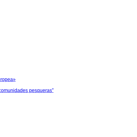
uropea»
as comunidades pesqueras”