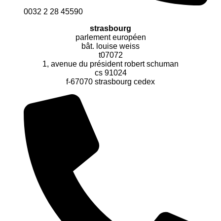
0032 2 28 45590
strasbourg
parlement européen
bât. louise weiss
t07072
1, avenue du président robert schuman
cs 91024
f-67070 strasbourg cedex