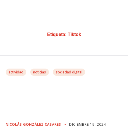
Etiqueta:
Tiktok
actividad
noticias
sociedad digital
Democracia Y Redes:
Actuar Ante La Guerra
Híbrida
NICOLÁS GONZÁLEZ CASARES
DICIEMBRE 19, 2024