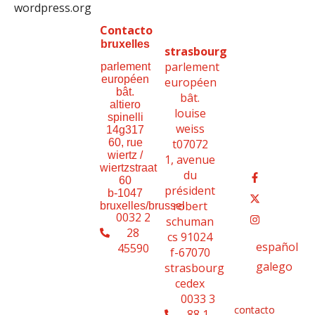
wordpress.org
Contacto
bruxelles
strasbourg
parlement
parlement
européen
européen
bât.
bât.
altiero
louise
spinelli
weiss
14g317
t07072
60, rue
wiertz /
1, avenue
wiertzstraat
du
60
président
b-1047
robert
bruxelles/brussel
0032 2
schuman
28
cs 91024
español
45590
f-67070
galego
strasbourg
cedex
0033 3
contacto
88 1