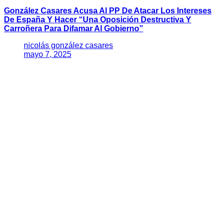
González Casares Acusa Al PP De Atacar Los Intereses
De España Y Hacer “una Oposición Destructiva Y
Carroñera Para Difamar Al Gobierno”
nicolás gonzález casares
mayo 7, 2025