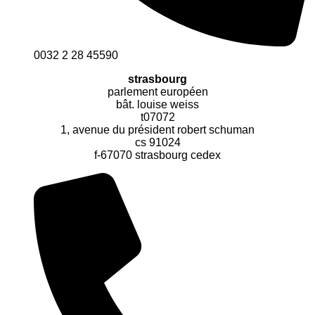
0032 2 28 45590
strasbourg
parlement européen
bât. louise weiss
t07072
1, avenue du président robert schuman
cs 91024
f-67070 strasbourg cedex