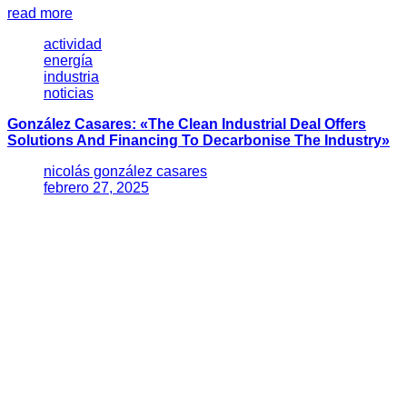
read more
actividad
energía
industria
noticias
González Casares: «The Clean Industrial Deal Offers
Solutions And Financing To Decarbonise The Industry»
nicolás gonzález casares
febrero 27, 2025